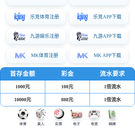
平台稳定流畅
借助全球多节点部署与智能调度机制，华体
会体育 实现高并发条件下依然保持流畅体
验。热门赛事期间依旧顺畅无阻，保障您不
错过任何精彩瞬间。
多元活动回馈
平台定期推出签到抽奖、赛事参与奖励、节
日礼包等多样化用户激励，提升参与感与平
台活跃度，打造更有温度的服务体系。
全年无休客服
华体会体育 配备专业客服团队，全年 365