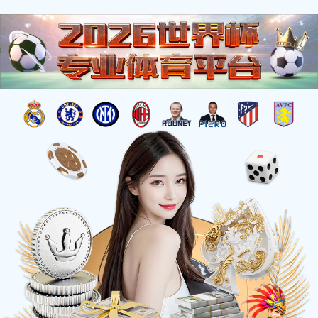
注册入口
华体会体育
—— 比赛数