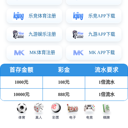
法律法规要求或监管部门依法调取
五、信息保护措施
平台采用多重防护机制确保华体会体育服务中您的数据安全，包
括但不限于：
HTTPS 加密传输
权限分级与访问控制
系统审计与异常行为识别
六、用户权利
您拥有以下数据权利：
访问、更正、删除个人信息
申请注销账户或停止使用服务
关闭授权功能如位置服务或通知