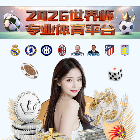
注册入口
立即下载 华体会体育 App
集实时比分、深度分析、社群互动于一体，华体会体育用户
专属的全场景赛事体验入口。
App Store 下载
Google Play 获取
极速比分
数据洞察
互动社区