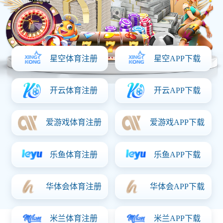
据从这里开始
覆盖实时赛事、专业数据、高清视频，
华体会体
育APP
与网页版为您提供便捷的体育服务。
APP下载
网页版入口
首页
/
体育新闻
/ 正文
2026-06-05 19:42
76 次阅读
阿森纳主场3比1力克曼联 保留英超争冠最