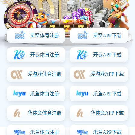
据从这里开始
覆盖实时赛事、专业数据、高清视频，
华体会体
育APP
与网页版为您提供便捷的体育服务。
APP下载
网页版入口
首页
/
体育新闻
/ 正文
2026-06-09 15:02
78 次阅读
阿利亚西姆vs胡尔卡奇发球超时争议：双