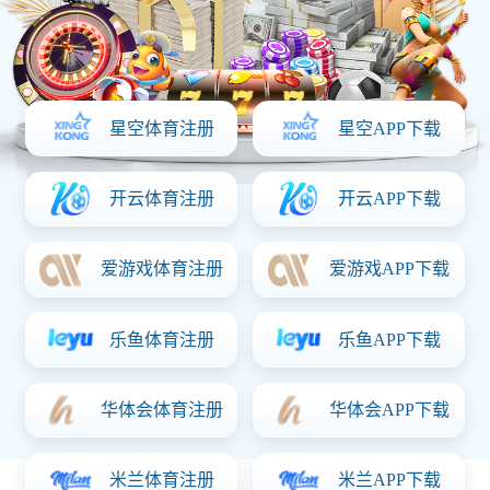
据从这里开始
覆盖实时赛事、专业数据、高清视频，
华体会体
育APP
与网页版为您提供便捷的体育服务。
APP下载
网页版入口
首页
/
体育新闻
/ 正文
2026-06-08 15:01
67 次阅读
欧冠小组赛射门转化率：哈兰德14.2%力