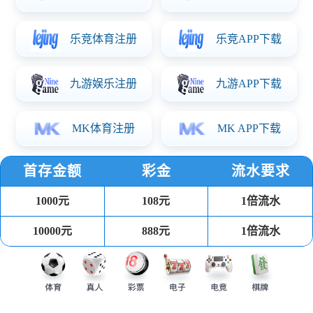
压姆巴佩
本赛季欧冠小组赛已全部落下帷幕，在射手榜的激烈
争夺之外，一项更为高效的数据悄然浮出水面：射门
转化率。根据欧足联官方统计，曼城前锋哈兰德以
14.2%的射门转化率，在至少完成20次射门的球员中
力压姆巴佩，成为小组赛阶段效率最高的顶级射手之
一。这不仅体现了哈兰德作为终结者的恐怖效率，也
引发了关于现代中锋与边锋射门选择差异的讨论。