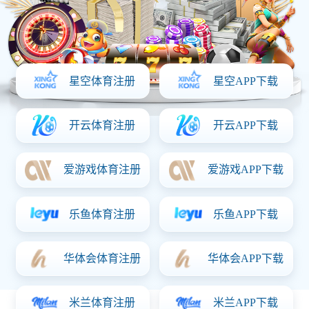
据从这里开始
覆盖实时赛事、专业数据、高清视频，
华体会体
育APP
与网页版为您提供便捷的体育服务。
APP下载
网页版入口
首页
/
体育新闻
/ 正文
2026-06-08 15:01
67 次阅读
BLG选手Elk分均补刀10.8，刷新LPL夏季